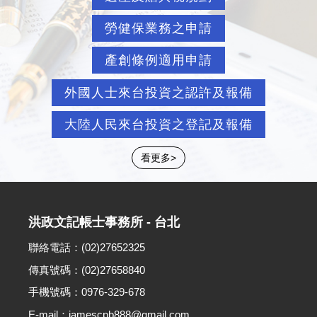
勞健保業務之申請
產創條例適用申請
外國人士來台投資之認許及報備
大陸人民來台投資之登記及報備
看更多>
洪政文記帳士事務所 - 台北
聯絡電話：(02)27652325
傳真號碼：(02)27658840
手機號碼：0976-329-678
E-mail：jamescpb888@gmail.com