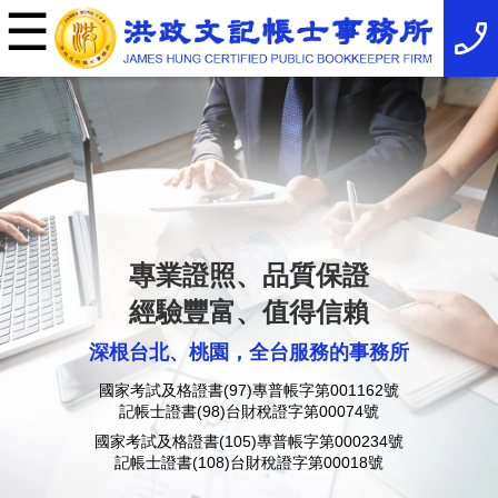
☰
×
事
務
所
簡
介
最
新
消
息
稅
務
專業證照、品質保證
法
規
經驗豐富、值得信賴
服
務
深根台北、桃園，全台服務的事務所
項
目
國家考試及格證書(97)專普帳字第001162號
服
記帳士證書(98)台財稅證字第00074號
務
特
國家考試及格證書(105)專普帳字第000234號
色
記帳士證書(108)台財稅證字第00018號
相