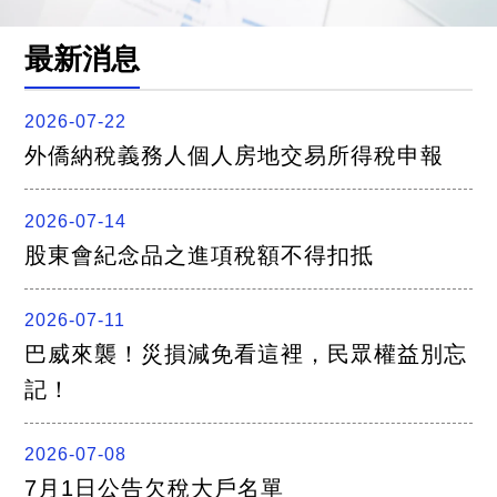
關
連
結
最新消息
聯
絡
我
2026-07-22
們
外僑納稅義務人個人房地交易所得稅申報
2026-07-14
股東會紀念品之進項稅額不得扣抵
2026-07-11
巴威來襲！災損減免看這裡，民眾權益別忘
記！
2026-07-08
7月1日公告欠稅大戶名單