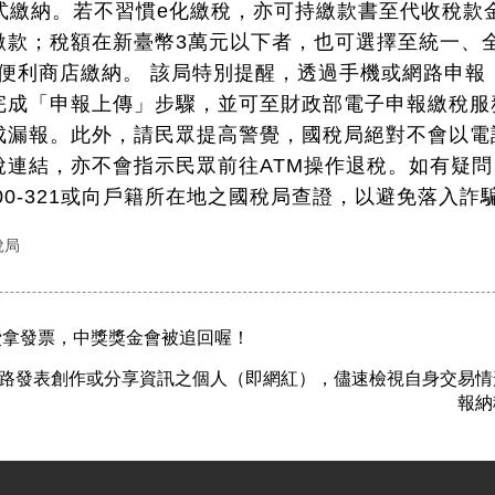
方式繳納。若不習慣e化繳稅，亦可持繳款書至代收稅款
繳款；稅額在新臺幣3萬元以下者，也可選擇至統一、
等便利商店繳納。 該局特別提醒，透過手機或網路申報
完成「申報上傳」步驟，並可至財政部電子申報繳稅服
成漏報。此外，請民眾提高警覺，國稅局絕對不會以電
稅連結，亦不會指示民眾前往ATM操作退稅。如有疑
-000-321或向戶籍所在地之國稅局查證，以避免落入詐
稅局
費拿發票，中獎獎金會被追回喔！
路發表創作或分享資訊之個人（即網紅），儘速檢視自身交易情
報納