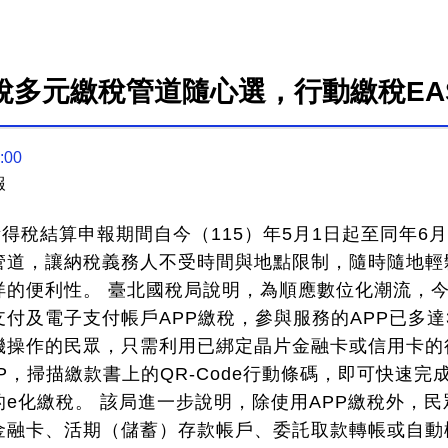
稅多元繳稅管道隨心選，行動繳稅EAS
:00
報
所得稅結算申報期間自今（115）年5月1日起至同年6
管道，讓納稅義務人不受時間與地點限制，隨時隨地輕
烊的便利性。 臺北國稅局說明，為順應數位化潮流，
付及電子支付帳戶APP繳稅，參與服務的APP已多達
機操作的民眾，只需利用已綁定晶片金融卡或信用卡的
P，掃描繳款書上的QR-Code行動條碼，即可快速完
e化繳稅。 該局進一步說明，除使用APP繳稅外，
金融卡、活期（儲蓄）存款帳戶、委託取款轉帳或自動