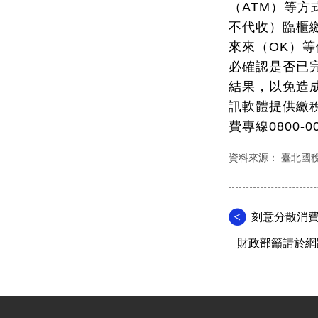
（ATM）等
不代收）臨櫃
來來（OK）
必確認是否已
結果，以免造
訊軟體提供繳
費專線0800
資料來源： 臺北國
刻意分散消
財政部籲請於網