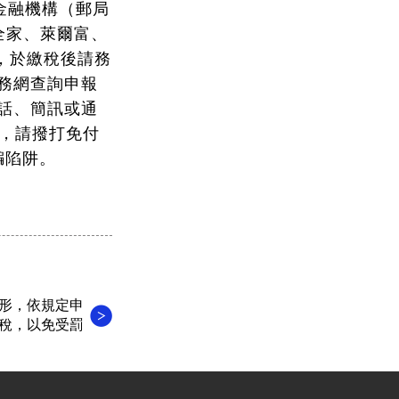
金融機構（郵局
全家、萊爾富、
，於繳稅後請務
務網查詢申報
話、簡訊或通
問，請撥打免付
騙陷阱。
形，依規定申
稅，以免受罰