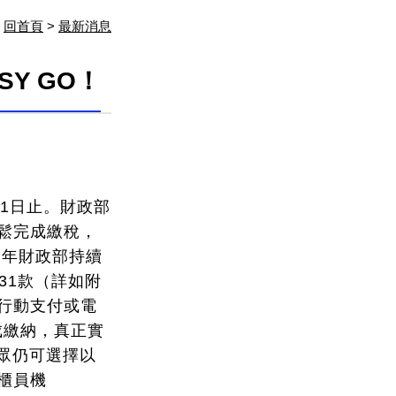
回首頁
>
最新消息
Y GO！
月1日止。財政部
鬆完成繳稅，
今年財政部持續
31款（詳如附
行動支付或電
成繳納，真正實
民眾仍可選擇以
櫃員機