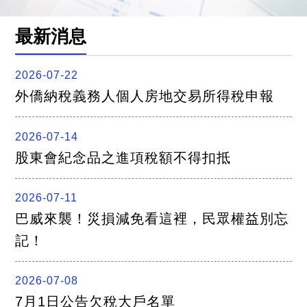
關
連
結
最新消息
聯
絡
我
2026-07-22
們
外僑納稅義務人個人房地交易所得稅申報
2026-07-14
股東會紀念品之進項稅額不得扣抵
2026-07-11
巴威來襲！災損減免看這裡，民眾權益別忘
記！
2026-07-08
7月1日公告欠稅大戶名單