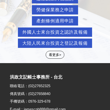
勞健保業務之申請
產創條例適用申請
外國人士來台投資之認許及報備
大陸人民來台投資之登記及報備
看更多>
洪政文記帳士事務所 - 台北
聯絡電話：(02)27652325
傳真號碼：(02)27658840
手機號碼：0976-329-678
E-mail：jamescpb888@gmail.com