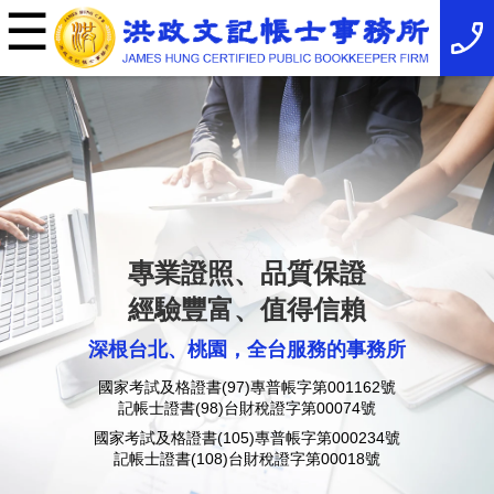
☰
×
事
務
所
簡
介
最
新
消
息
稅
務
專業證照、品質保證
法
規
經驗豐富、值得信賴
服
務
深根台北、桃園，全台服務的事務所
項
目
國家考試及格證書(97)專普帳字第001162號
服
記帳士證書(98)台財稅證字第00074號
務
特
國家考試及格證書(105)專普帳字第000234號
色
記帳士證書(108)台財稅證字第00018號
相