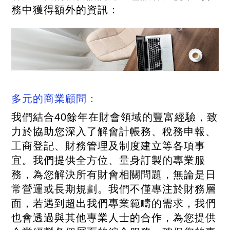
關
務中獲得額外的資訊：
連
結
聯
絡
我
們
多元的商業顧問：
我們結合40餘年在財會領域的豐富經驗，致
力於協助您深入了解會計帳務、稅務申報、
工商登記、財務管理及制度建立等各項事
宜。我們提供全方位、量身訂製的專業服
務，為您解決所有財會相關問題，無論是日
常營運或長期規劃。我們不僅專注於財務層
面，若遇到超出我們專業範疇的需求，我們
也會透過與其他專業人士的合作，為您提供