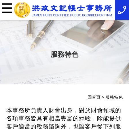
☰
×
事
務
所
簡
介
最
新
消
服務特色
息
稅
務
法
規
服
務
項
回首頁
> 服務特色
目
服
務
本事務所負責人財會出身，對於財會領域的
特
各項事務皆具有相當豐富的經驗，除能提供
色
相
客戶適當的稅務諮詢外，也讓客戶從下列服