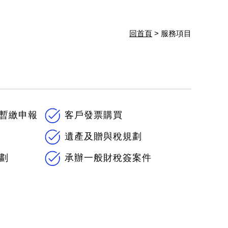
回首頁
> 服務項目
暫繳申報
客戶發票購買
遺產及贈與稅規劃
劃
承辦一般財稅簽案件