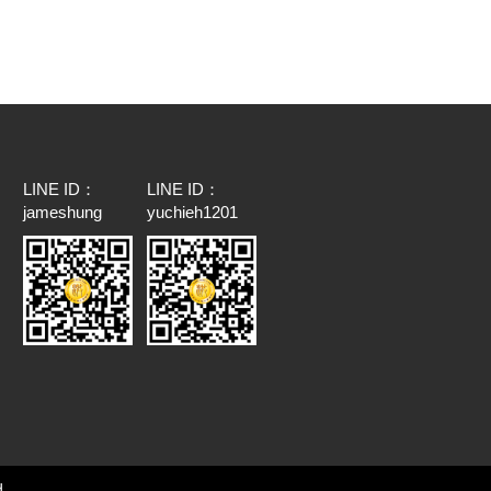
LINE ID：
LINE ID：
jameshung
yuchieh1201
d.