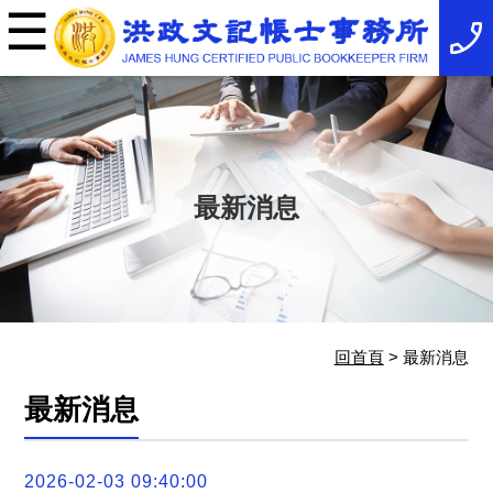
☰
×
事
務
所
簡
介
最
新
消
最新消息
息
稅
務
法
規
服
務
項
回首頁
> 最新消息
目
服
最新消息
務
特
色
相
2026-02-03 09:40:00