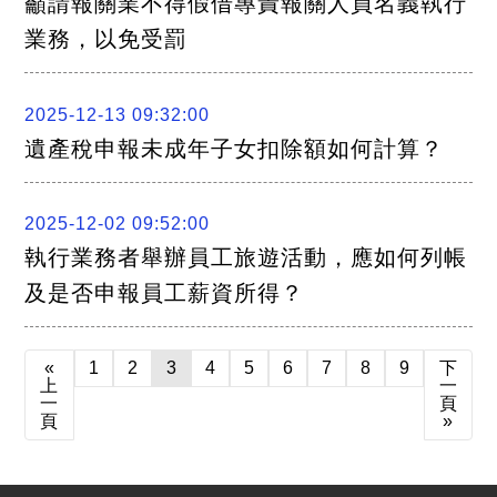
籲請報關業不得假借專責報關人員名義執行
業務，以免受罰
2025-12-13 09:32:00
遺產稅申報未成年子女扣除額如何計算？
2025-12-02 09:52:00
執行業務者舉辦員工旅遊活動，應如何列帳
及是否申報員工薪資所得？
«
1
2
3
4
5
6
7
8
9
下
上
一
一
頁
頁
»