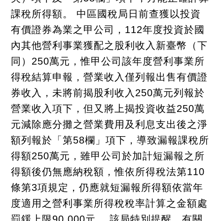
課稅所得額。 中區國稅局日前查獲以投資
有價證券為業之甲公司，112年度投資於國
內其他營利事業獲配之股利收入新臺幣（下
同）250萬元，惟甲公司該年度營利事業所
得稅結算申報，營業收入僅列報出售有價證
券收入，未將前揭股利收入250萬元列報於
營業收入項下，但又將上揭投資收益250萬
元減除應分攤之營業費用及利息支出後之淨
額列報於「第58欄」項下，導致漏報課稅所
得額250萬元，雖甲公司於加計短漏報之所
得額後仍無應納稅額，惟依所得稅法第110
條第3項規定，仍應就短漏報所得額依當年
度適用之營利事業所得稅稅率計算之金額處
罰鍰上限90,000元。 該局特別提醒，有關