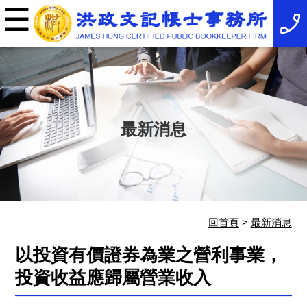
☰
×
事
務
所
簡
介
最
新
消
最新消息
息
稅
務
法
規
服
務
項
回首頁
>
最新消息
目
服
以投資有價證券為業之營利事業，
務
特
投資收益應歸屬營業收入
色
相