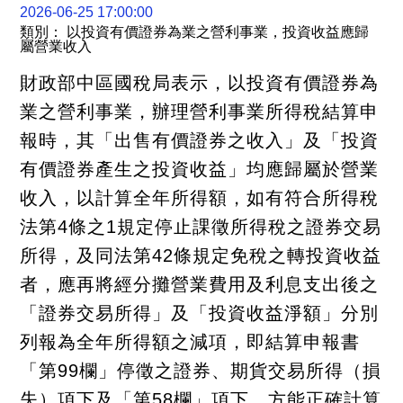
關
2026-06-25 17:00:00
連
類別： 以投資有價證券為業之營利事業，投資收益應歸
結
屬營業收入
聯
絡
財政部中區國稅局表示，以投資有價證券為
我
們
業之營利事業，辦理營利事業所得稅結算申
報時，其「出售有價證券之收入」及「投資
有價證券產生之投資收益」均應歸屬於營業
收入，以計算全年所得額，如有符合所得稅
法第4條之1規定停止課徵所得稅之證券交易
所得，及同法第42條規定免稅之轉投資收益
者，應再將經分攤營業費用及利息支出後之
「證券交易所得」及「投資收益淨額」分別
列報為全年所得額之減項，即結算申報書
「第99欄」停徵之證券、期貨交易所得（損
失）項下及「第58欄」項下，方能正確計算