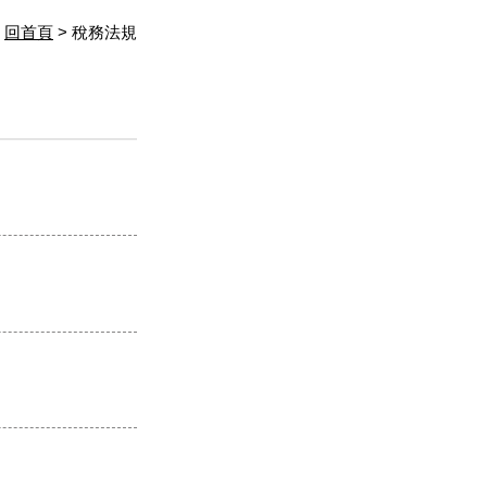
回首頁
> 稅務法規