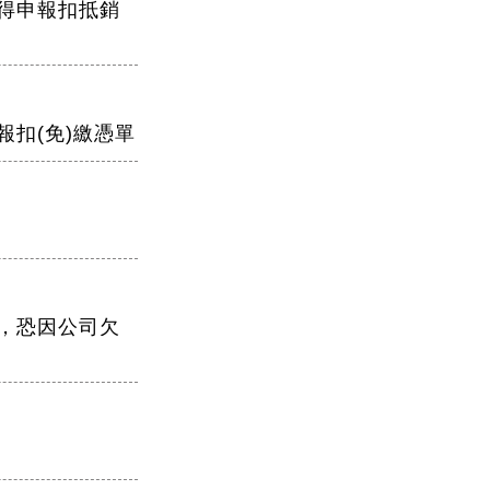
得申報扣抵銷
扣(免)繳憑單
，恐因公司欠