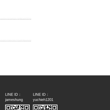
LINE ID：
LINE ID：
jameshung
yuchieh1201