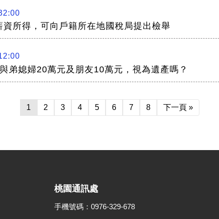
32:00
薪資所得，可向戶籍所在地國稅局提出檢舉
12:00
與弟媳婦20萬元及朋友10萬元，視為遺產嗎？
1
2
3
4
5
6
7
8
下一頁 »
桃園通訊處
手機號碼：0976-329-678