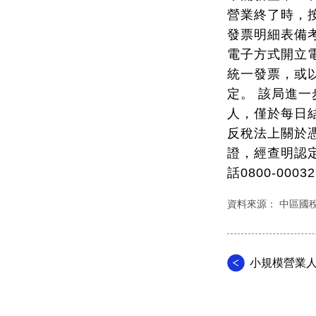
營業終了時，
發票明細表備
電子方式開立
統一發票，或
定。 該局進
人，僅於每日
反稅法上關於
證，經查明認
話0800-00
資料來源： 中區國
小規模營業