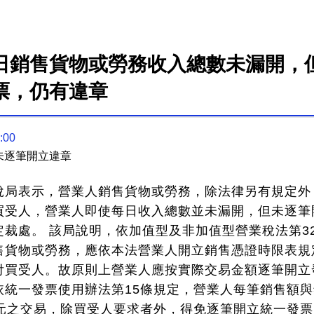
日銷售貨物或勞務收入總數未漏開，
票，仍有違章
:00
未逐筆開立違章
稅局表示，營業人銷售貨物或勞務，除法律另有規定外
買受人，營業人即使每日收入總數並未漏開，但未逐筆
裁處。 該局說明，依加值型及非加值型營業稅法第3
售貨物或勞務，應依本法營業人開立銷售憑證時限表規
付買受人。故原則上營業人應按實際交易金額逐筆開立
依統一發票使用辦法第15條規定，營業人每筆銷售額
0元之交易，除買受人要求者外，得免逐筆開立統一發