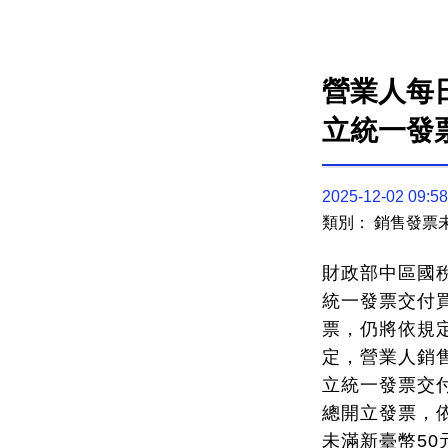
營業人每
立統一發
2025-12-02 09:58
類別： 銷售發票
財政部中區國
統一發票交付
票，仍將依規定
定，營業人銷
立統一發票交
總開立發票，
未滿新臺幣5