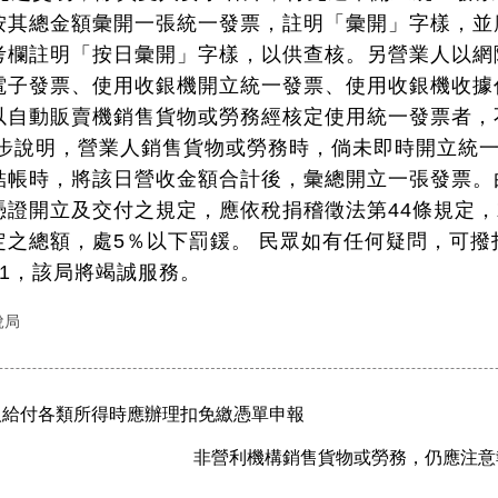
按其總金額彙開一張統一發票，註明「彙開」字樣，並
考欄註明「按日彙開」字樣，以供查核。另營業人以網
電子發票、使用收銀機開立統一發票、使用收銀機收據
以自動販賣機銷售貨物或勞務經核定使用統一發票者，
一步說明，營業人銷售貨物或勞務時，倘未即時開立統
結帳時，將該日營收金額合計後，彙總開立一張發票。
憑證開立及交付之規定，應依稅捐稽徵法第44條規定
定之總額，處5％以下罰鍰。 民眾如有任何疑問，可撥
0321，該局將竭誠服務。
稅局
人給付各類所得時應辦理扣免繳憑單申報
非營利機構銷售貨物或勞務，仍應注意