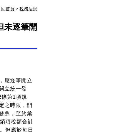
回首頁
>
稅務法規
但未逐筆開
，應逐筆開立
開立統一發
2條第1項規
定之時限，開
發票，至於彙
與銷項稅額合計
票。但應於每日