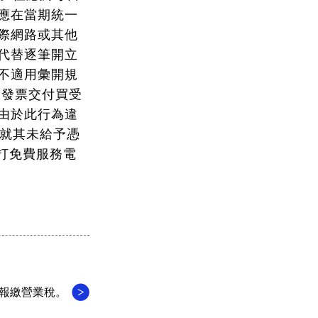
應在當期統一
際網路或其他
代替逐筆開立
不適用彙開規
一發票交付買受
由於此行為違
，就其未給予憑
打免費服務電
報繳營業稅。