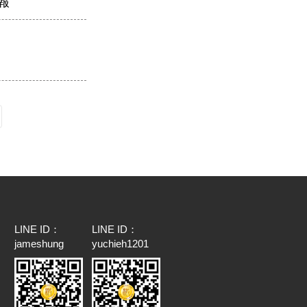
報
LINE ID：
LINE ID：
jameshung
yuchieh1201