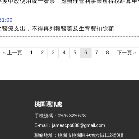
年度中改使用統一發票，應辦理營利事業所得稅結算申
31:00
之醫療支出，不得再列報醫藥及生育費扣除額
« 上一頁
1
2
3
4
5
6
7
8
下一頁 »
桃園通訊處
手機號碼：0976-329-678
E-mail：jamescpb888@gmail.com
聯絡地址：桃園市桃園區中埔六街112號9樓