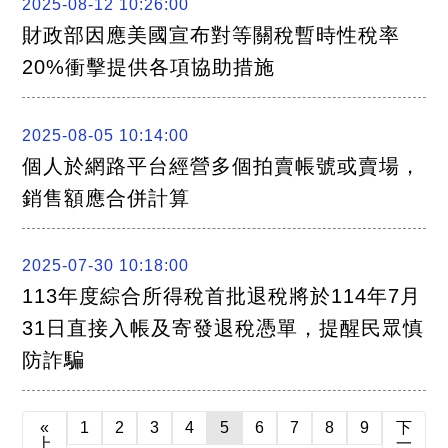
2025-08-12 10:26:00
財政部因應美國宣布對等關稅暫時性稅率
20%衝擊提供各項協助措施
2025-08-05 10:14:00
個人於網路平台經營多個拍賣帳號或賣場，
銷售額應合併計算
2025-07-30 10:18:00
113年度綜合所得稅首批退稅將於114年7月
31日直接入帳及寄發退稅憑單，提醒民眾慎
防詐騙
«
1
2
3
4
5
6
7
8
9
下
上
一