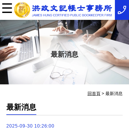
☰
×
事
務
所
簡
介
最
新
消
最新消息
息
稅
務
法
規
服
務
項
回首頁
> 最新消息
目
服
最新消息
務
特
色
相
2025-09-30 10:26:00