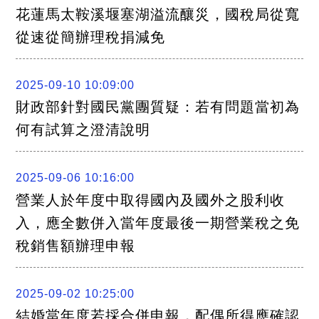
關
花蓮馬太鞍溪堰塞湖溢流釀災，國稅局從寬
連
結
從速從簡辦理稅捐減免
聯
絡
我
們
2025-09-10 10:09:00
財政部針對國民黨團質疑：若有問題當初為
何有試算之澄清說明
2025-09-06 10:16:00
營業人於年度中取得國內及國外之股利收
入，應全數併入當年度最後一期營業稅之免
稅銷售額辦理申報
2025-09-02 10:25:00
結婚當年度若採合併申報，配偶所得應確認