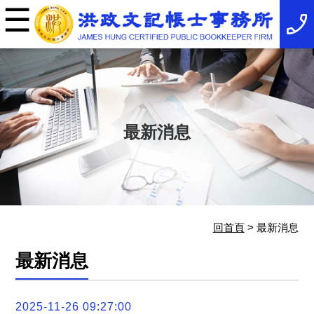
☰
×
事
務
所
簡
介
最
新
消
最新消息
息
稅
務
法
規
服
務
項
回首頁
> 最新消息
目
服
最新消息
務
特
色
相
2025-11-26 09:27:00