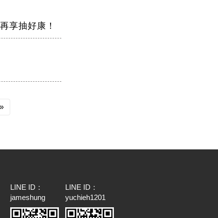
，再享抽好康！
»
LINE ID：
LINE ID：
jameshung
yuchieh1201