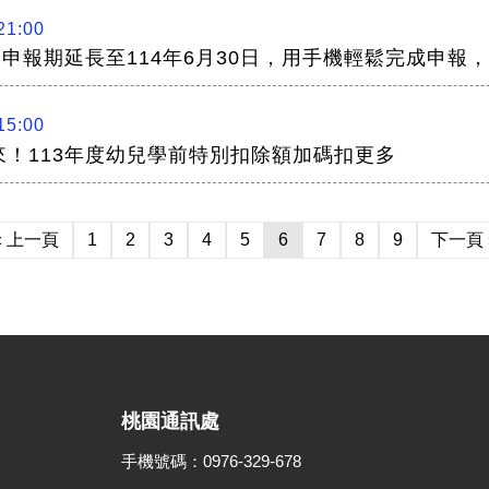
21:00
稅申報期延長至114年6月30日，用手機輕鬆完成申報
15:00
來！113年度幼兒學前特別扣除額加碼扣更多
« 上一頁
1
2
3
4
5
6
7
8
9
下一頁 
桃園通訊處
手機號碼：0976-329-678