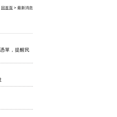
回首頁
> 最新消息
稅憑單，提醒民
稅