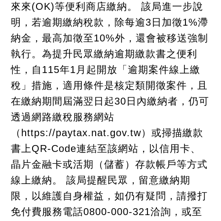
來來(OK)等便利商店繳納。 該局進一步說
明，若逾期繳納稅款，除每逾3日加徵1%滯
納金，最高加徵至10%外，還會被移送強制
執行。為提升民眾繳納逾期繳款書之便利
性，自115年1月起開放「逾期案件線上繳
稅」措施，適用條件是核定類開徵案件，且
在繳納期間屆滿翌日起30日內繳納者，仍可
透過網路繳稅服務網站
（https://paytax.nat.gov.tw）或掃描繳款
書上QR-Code連結至該網站，以信用卡、
晶片金融卡或活期（儲蓄）存款帳戶等方式
線上繳納。 該局提醒民眾，留意繳納期
限，以維護自身權益，如仍有疑問，請撥打
免付費服務電話0800-000-321洽詢，或至