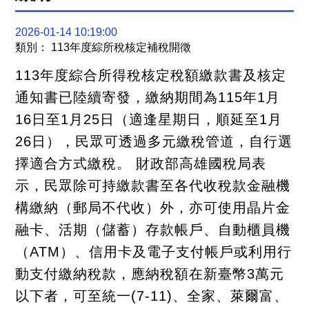
關
連
結
2026-01-14 10:19:00
聯
類別： 113年度綜所稅核定補稅開徵
絡
我
113年度綜合所得稅核定稅額繳款書及核定
們
通知書已陸續寄發，繳納期間為115年1月
16日至1月25日（適逢星期日，順延至1月
26日），民眾可透過多元繳稅管道，自行選
擇適合方式繳稅。 財政部高雄國稅局表
示，民眾除可持繳款書至各代收稅款金融機
構繳納（郵局不代收）外，亦可使用晶片金
融卡、活期（儲蓄）存款帳戶、自動櫃員機
（ATM）、信用卡及電子支付帳戶或利用行
動支付繳納稅款，應納稅額在新臺幣3萬元
以下者，可至統一(7-11)、全家、萊爾富、