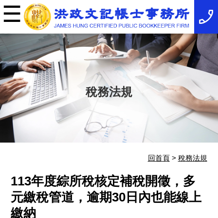
☰
×
事
務
所
簡
介
最
新
消
稅務法規
息
稅
務
法
規
服
務
項
回首頁
>
稅務法規
目
服
113年度綜所稅核定補稅開徵，多
務
特
元繳稅管道，逾期30日內也能線上
色
繳納
相