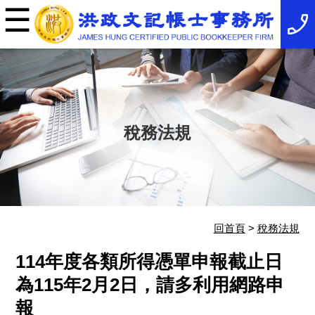
☰
×
事
務
所
簡
介
最
新
消
稅務法規
息
稅
務
法
規
服
務
項
回首頁
>
稅務法規
目
服
114年度各類所得憑單申報截止日
務
特
為115年2月2日，請多利用網路申
色
報
相