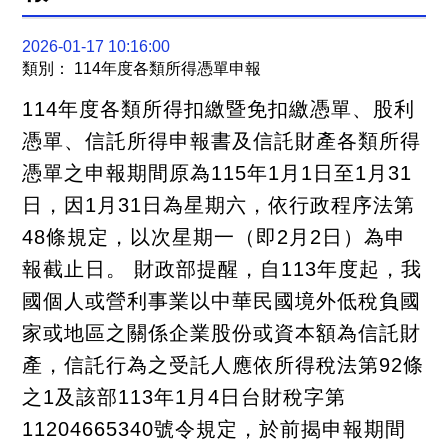
關
連
結
2026-01-17 10:16:00
聯
類別： 114年度各類所得憑單申報
絡
我
114年度各類所得扣繳暨免扣繳憑單、股利
們
憑單、信託所得申報書及信託財產各類所得
憑單之申報期間原為115年1月1日至1月31
日，因1月31日為星期六，依行政程序法第
48條規定，以次星期一（即2月2日）為申
報截止日。 財政部提醒，自113年度起，我
國個人或營利事業以中華民國境外低稅負國
家或地區之關係企業股份或資本額為信託財
產，信託行為之受託人應依所得稅法第92條
之1及該部113年1月4日台財稅字第
11204665340號令規定，於前揭申報期間