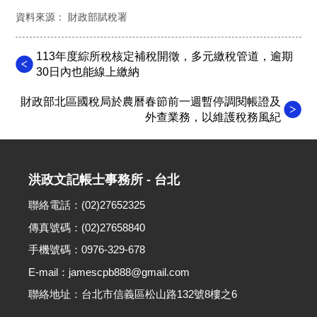
資料來源： 財政部賦稅署
113年度綜所稅核定補稅開徵，多元繳稅管道，逾期
30日內也能線上繳納
財政部北區國稅局於農曆春節前一週暫停調閱帳證及
外查業務，以維護稅務風紀
洪政文記帳士事務所 - 台北
聯絡電話：(02)27652325
傳真號碼：(02)27658840
手機號碼：0976-329-678
E-mail：jamescpb888@gmail.com
聯絡地址：台北市信義區松山路132號8樓之6